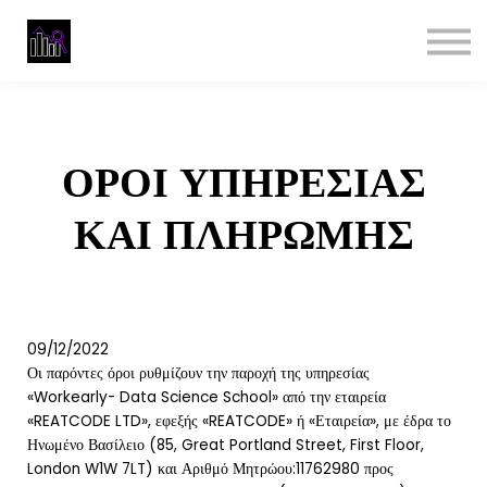
Masterclass
Data Analyst Bootcamp
Reviews
Business
Sign in
ΟΡΟΙ ΥΠΗΡΕΣΙΑΣ
ΚΑΙ ΠΛΗΡΩΜΗΣ
09/12/2022
Οι παρόντες όροι ρυθμίζουν την παροχή της υπηρεσίας
«Workearly- Data Science School» από την εταιρεία
«REATCODE LTD», εφεξής «REATCODE» ή «Εταιρεία», με έδρα το
Ηνωμένο Βασίλειο (85, Great Portland Street, First Floor,
London W1W 7LT) και Αριθμό Μητρώου:11762980
προς