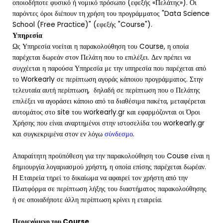
οποιοδήποτε φυσικό ή νομικό πρόσωπο (εφεξής «Πελάτης»). Οι
παρόντες όροι διέπουν τη χρήση του προγράμματος "Data Science
School (Free Practice)" (εφεξής "Course").
Υπηρεσία
Ως Υπηρεσία νοείται η παρακολούθηση του Course, η οποία
παρέχεται δωρεάν στον Πελάτη που το επιλέξει. Δεν πρέπει να
συγχέεται η παρούσα Υπηρεσία με την υπηρεσία που παρέχεται από
το Workearly σε περίπτωση αγοράς κάποιου προγράμματος. Στην
τελευταία αυτή περίπτωση, δηλαδή σε περίπτωση που ο Πελάτης
επιλέξει να αγοράσει κάποιο από τα διαθέσιμα πακέτα, μεταφέρεται
αυτομάτος στο site του workearly.gr και εφαρμόζονται οι Όροι
Χρήσης που είναι αναρτημένοι στην ιστοσελίδα του workearly.gr
και συγκεκριμένα στον εν λόγω
σύνδεσμο
.
Απαραίτητη προϋπόθεση για την παρακολούθηση του Couse είναι η
δημιουργία λογαριασμού χρήστη, η οποία επίσης παρέχεται δωρέαν.
Η Εταιρεία τηρεί το δικαίωμα να αφαιρεί τον χρήστη από την
Πλατφόρμα σε περίπτωση λήξης του διαστήματος παρακολούθησης
ή σε οποιαδήποτε άλλη περίπτωση κρίνει η εταιρεία.
Περιεχόμενο του Course