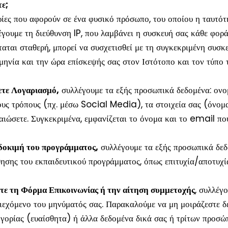
ε;
ίες που αφορούν σε ένα φυσικό πρόσωπο, του οποίου η ταυτότητ
γουμε τη διεύθυνση IP, που λαμβάνει η συσκευή σας κάθε φορά
ταται σταθερή, μπορεί να συσχετισθεί με τη συγκεκριμένη συσκ
ομηνία και την ώρα επίσκεψής σας στον Ιστότοπο και τον τύπο
ετε Λογαριασμό,
συλλέγουμε τα εξής προσωπικά δεδομένα: ονο
μους τρόπους (πχ. μέσω Social Media), τα στοιχεία σας (όνο
αιώσετε. Συγκεκριμένα, εμφανίζεται το όνομα και το email που
δοκιμή του προγράμματος,
συλλέγουμε τα εξής προσωπικά δεδ
θησης του εκπαιδευτικού προγράμματος, όπως επιτυχία/αποτυχί
τε τη Φόρμα Επικοινωνίας ή την αίτηση συμμετοχής
, συλλέγ
εχόμενο του μηνύματός σας. Παρακαλούμε να μη μοιράζεστε δε
ηγορίας (ευαίσθητα) ή άλλα δεδομένα δικά σας ή τρίτων προσώ